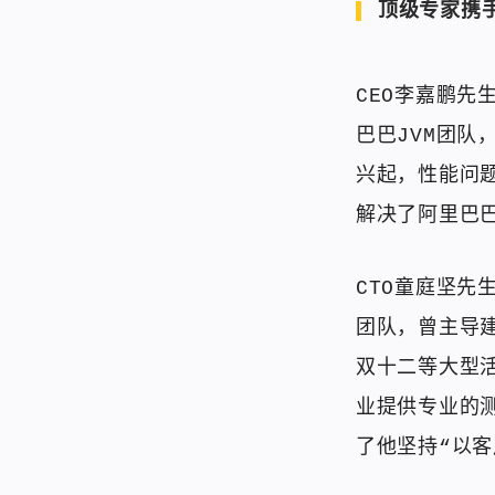
顶级专家携
CEO李嘉鹏先
巴巴JVM团队
兴起，性能问题
解决了阿里巴
CTO童庭坚先
团队，曾主导
双十二等大型
业提供专业的
了他坚持“以客