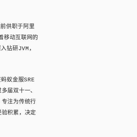
业前供职于阿里
随着移动互联网的
入钻研JVM，
。
蚂蚁金服SRE
过多届双十一、
，专注为传统行
经验积累，决定