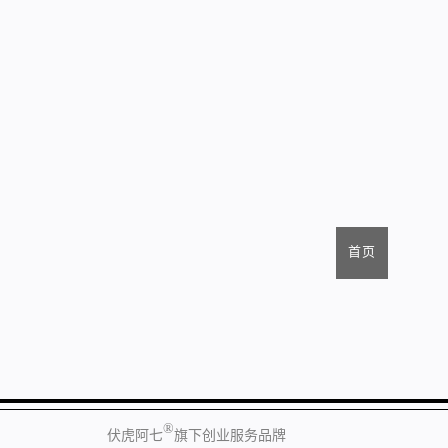
首页
®
伏虎阿七
旗下创业服务品牌