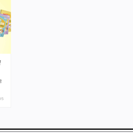
育
牌
05