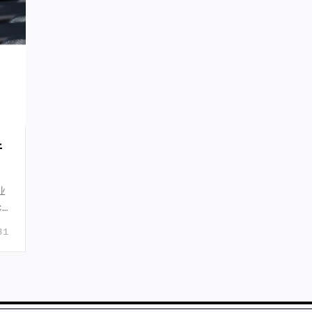
件
业
1
31