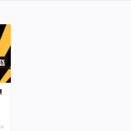
潮
。
29