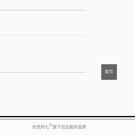
首页
®
伏虎阿七
旗下创业服务品牌