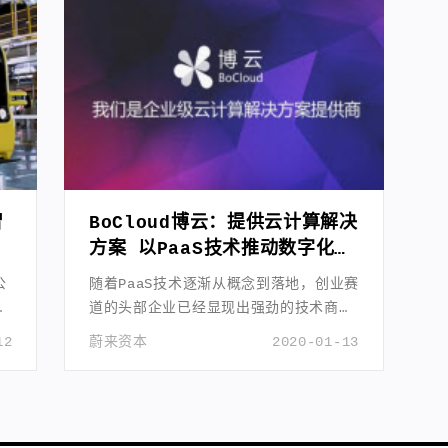
智
BoCloud博云：提供云计算解决
方案 以PaaS技术推动数字化转
型
公
随着PaaS技术逐渐从概念到落地，创业赛
道的头部企业已经显现出强劲的技术商业
化能力。
12
蔚来资本
2020-01-13