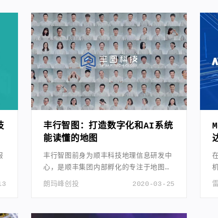
A
技
丰行智图：打造数字化和AI系统
能读懂的地图
服
丰行智图前身为顺丰科技地理信息研发中
心，是顺丰集团内部孵化的专注于地图领
域的科技公司。
13
朗玛峰创投
2020-03-25