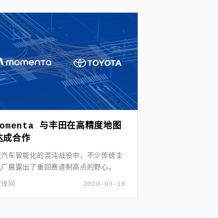
I+RPA赛道的领军企业。
Momenta 与丰田在高精度地图
达成合作
在汽车智能化的混沌战役中，不少传统主
机厂展露出了重回赛道制高点的野心。
雷锋网
2020-03-18