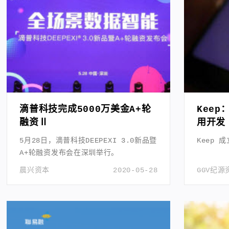
滴普科技完成5000万美金A+轮
Kee
融资Ⅱ
用开发
决方案
5月28日，滴普科技DEEPEXI 3.0新品暨
Keep 
A+轮融资发布会在深圳举行。
晨兴资本
2020-05-28
GGV纪源