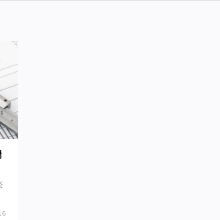
端
类
化
保
16