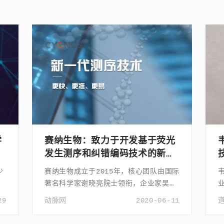
学
赛纳生物：致力于开发基于荧光
方
发生测序和纠错编码技术的新型
基因测序仪
少
赛纳生物成立于2015年，核心团队由国际
高
著名科学家谢晓亮院士领衔，企业家吴镭
博士任CEO。
29
动脉网
2020-06-11