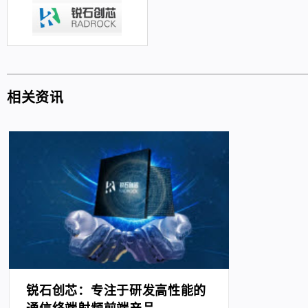
相关资讯
锐石创芯：专注于研发高性能的