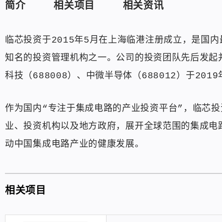
简介
相关项目
相关资讯
临芯投资于2015年5月在上海临港注册成立，是国
知名的投资管理机构之一。公司的投资团队先后发起
科技（688008）、中微半导体（688012）于20
作为国内“专注于集成电路的产业投资平台”，临芯
业、投资机构以及地方政府，展开全球范围的集成电
动中国集成电路产业的健康发展。
相关项目