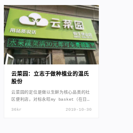
云菜园：立志于做种植业的温氏
股份
云菜园的定位是做以生鲜为核心品类的社
区便利店，对标永旺my basket（在日本
开出了 800 家门店且实现规模盈利）；
36kr
2019-10-30
计划以山东为中心，辐射黄淮流域发展。