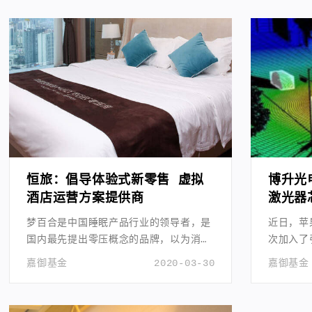
恒旅：倡导体验式新零售 虚拟
博升光
酒店运营方案提供商
激光器
梦百合是中国睡眠产品行业的领导者，是
近日，苹果
国内最先提出零压概念的品牌，以为消费
次加入了引
者带来零压睡眠为使命。
光雷达组
嘉御基金
2020-03-30
嘉御基金