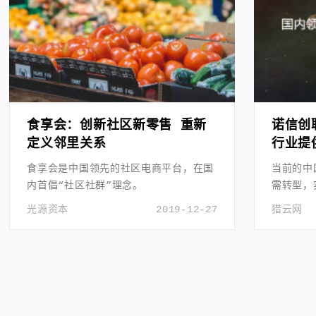
食享会：创新社区新零售 重新
诺信创
定义邻里关系
行业提
食享会是中国领先的社区电商平台，在国
当前的中
内首倡“社区社群”理念。
需转型，
正真实有
光源资本
2019-12-27
猎云网