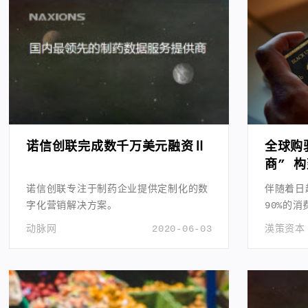
诺信创联完成数千万美元融资Ⅱ
全球购
商” 
诺信创联专注于制药企业提供定制化的数
伴随着日
字化营销解决方案。
90%的
务。
动脉网
2020-06-03
渶策资本