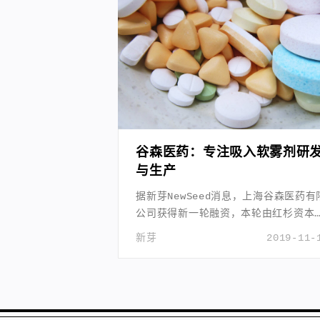
谷森医药：专注吸入软雾剂研
与生产
据新芽NewSeed消息，上海谷森医药有
公司获得新一轮融资，本轮由红杉资本
国投资，具体金额并未披露。
新芽
2019-11-