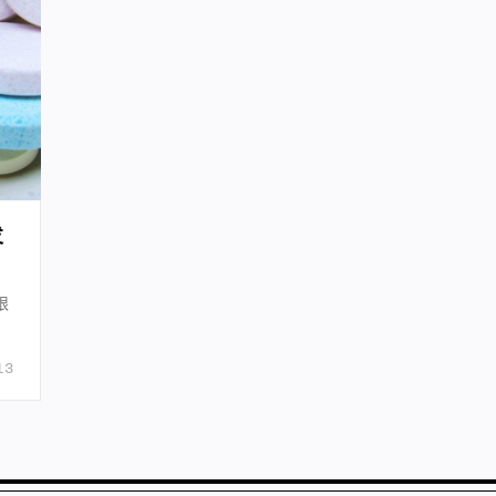
发
限
中
13