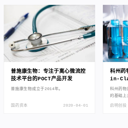
普施康生物：专注于离心微流控
科州药
技术平台的POCT产品开发
in-C
普施康生物成立于2014年。
科州药物
的基础上
于小分子
国药资本
2020-04-01
启明创投