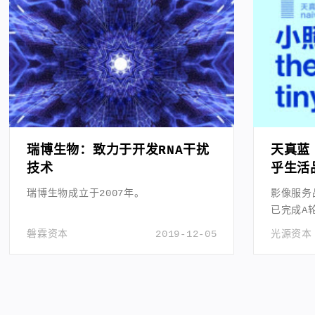
瑞博生物：致力于开发RNA干扰
天真蓝 
技术
乎生活
瑞博生物成立于2007年。
影像服务品
已完成A
磐霖资本
2019-12-05
光源资本