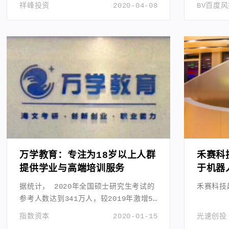
域。
祥峰投资
2020-04-08
BV百度
万学教育：专注为18岁以上人群
禾赛科
提供学业与高端培训服务
于机器
（3D
据统计， 2020年全国硕士研究生考试的
禾赛科技
参考人数达到341万人，较2019年激增50
万人，再创历史新高。
指数资本
2020-01-15
光速创投