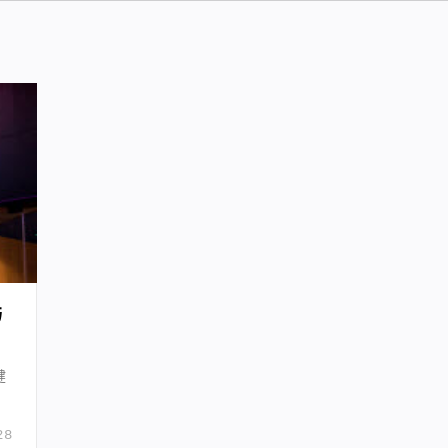
与
健
的
28