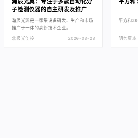
瀚辰光翼：专注于多款自动化分
平方和
子检测仪器的自主研发及推广
瀚辰光翼是一家集设备研发、生产和市场
平方和2
推广于一体的高新技术企业。
北极光创投
2020-03-28
明势资本