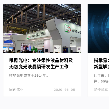
唯酷光电：专注柔性液晶材料及
指掌易
无级变光液晶膜研发生产工作
新型解
唯酷光电成立于2014年。
近年来，
算、5G
阔。
同创伟业
2020-06-05
昆仲资本