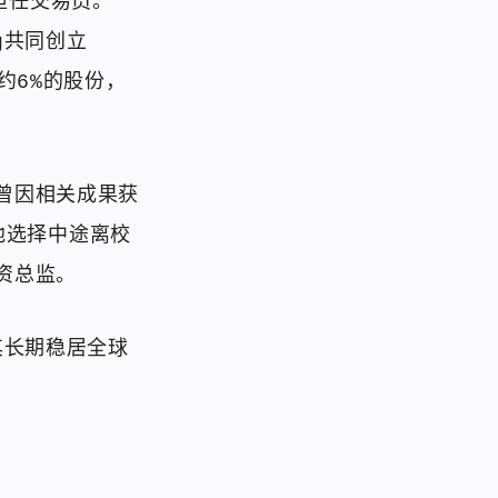
担任交易员。
ng共同创立
留约6%的股份，
，曾因相关成果获
他选择中途离校
投资总监。
其长期稳居全球