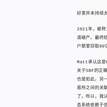
好景并未持续
2021年，被称
请破产。最终结
户那里窃取80
Matt承认这
关于SBF的
也是如此。另
易所之间的关
了。所以，我
态系统依赖于