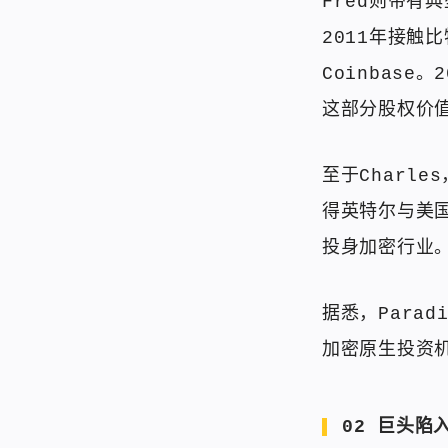
Fred则带有
2011年接触比
Coinbase
这部分股权价
至于Charl
得英特尔与美
投身加密行业。加
据悉，Para
加密原生投资
02 巨头陷