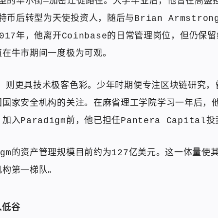
典型的华尔街—加密迁徙路径。大学毕业后，他曾在高盛
特币后转型为天使投资人，随后与Brian Armstro
。2017年，他离开Coinbase的日常管理岗位，但仍保
值在牛市期间一度极为可观。
es，则更具技术极客色彩。少年时期便专注区块链研究
国国家安全机构的关注。在麻省理工学院学习一年后，
入Paradigm前，他已担任Pantera Capital
digm的资产管理规模目前约为127亿美元。这一体量使
机构第一梯队。
入低谷