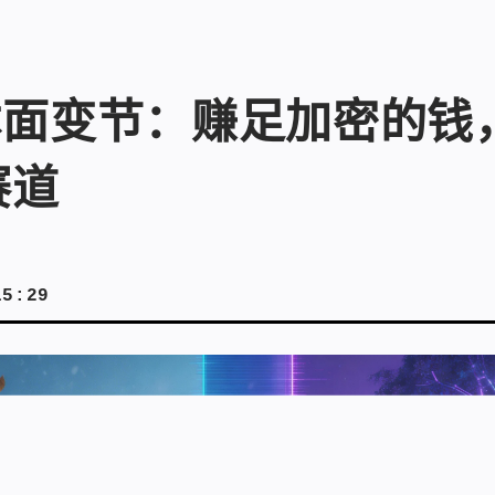
体面变节：赚足加密的钱
赛道
15:29