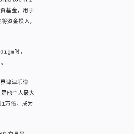
和BlockFi
投资基金，用于
地将资金投入，
digm时，
岁。
外界津津乐道
只是他个人最大
1万倍，成为