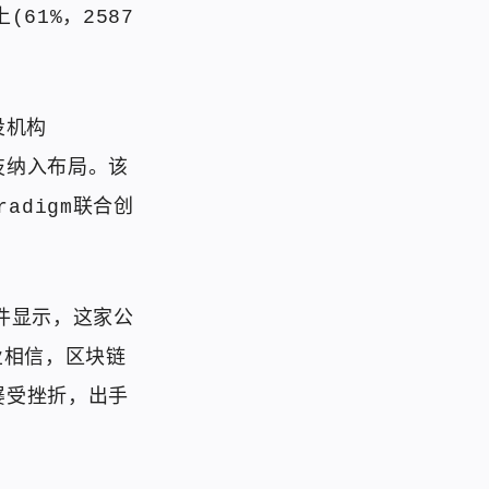
61%，2587
投机构
技纳入布局。该
adigm联合创
文件显示，这家公
业相信，区块链
屡受挫折，出手