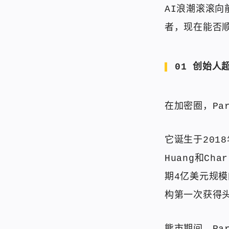
AI浪潮滚滚向
者，现在能否
01 创始人
在加密圈，Pa
它诞生于201
Huang和Ch
期4亿美元规
构第一次获得