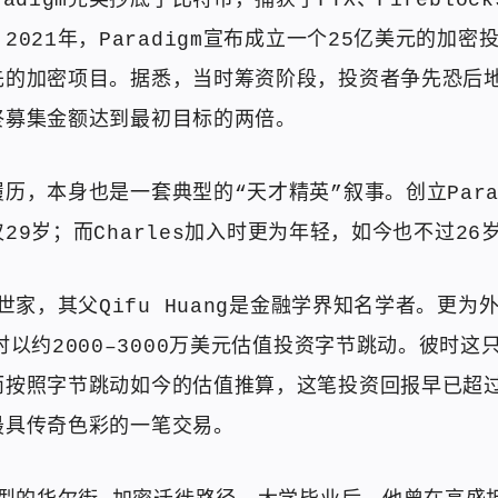
adigm完美抄底了比特币，捕获了FTX、Fireblocks
2021年，Paradigm宣布成立一个25亿美元的加密
先的加密项目。据悉，当时筹资阶段，投资者争先恐后
终募集金额达到最初目标的两倍。
历，本身也是一套典型的“天才精英”叙事。创立Para
t仅29岁；而Charles加入时更为年轻，如今也不过26
术世家，其父Qifu Huang是金融学界知名学者。更为
时以约2000–3000万美元估值投资字节跳动。彼时这
而按照字节跳动如今的估值推算，这笔投资回报早已超过
最具传奇色彩的一笔交易。