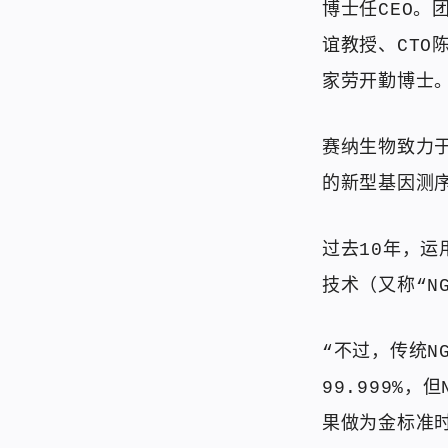
博士任CEO。
谊教授、CT
家劳开勤博士
赛纳生物致力于
的新型基因测序
过去10年，运
技术（又称“N
“不过，传统N
99.999%
果做为金标准