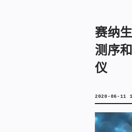
赛纳
测序
仪
2020-06-11 