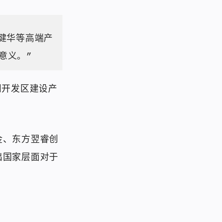
健华等高端产
意义。”
州开发区建设产
金、东方翌睿创
出国家层面对于