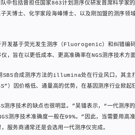
团队中包括曾担任国家863计划测序仪研发首席科学家
O陈子天博士、化学家段海峰博士、以及刚加盟的测序领
。
开发基于荧光发生测序（Fluorogenic）和纠错编码
仪，旨在以更低成本、更高准确率在NGS测序技术方面
用SBS合成测序方法的illumina处在行业风口，其
GS”）因价格低、通量高的优势，在基因测序行业掀起
GS测序技术的缺点也很明显。”吴镭表示，“一代测序
，但NGS测序技术准确度一般在99%。”因此，当需要用高
时，服务商通常还是会选用一代测序仪完成。