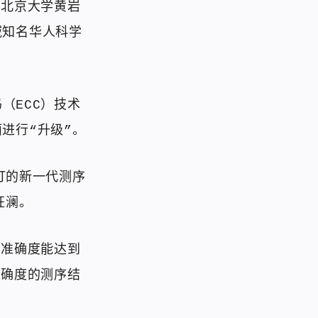
的北京大学黄岩
域知名华人科学
（ECC）技术
进行“升级”。
主打的新一代测序
狂澜。
的准确度能达到
准确度的测序结