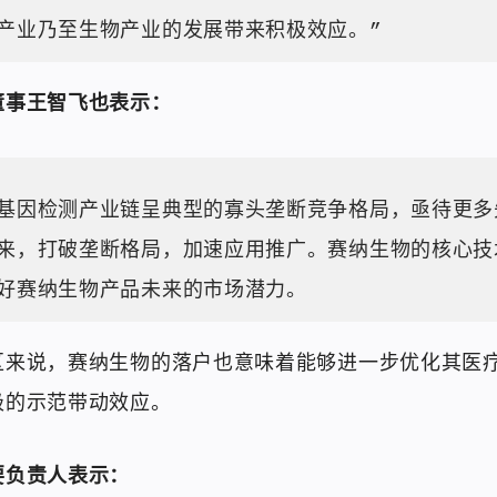
产业乃至生物产业的发展带来积极效应。”
董事王智飞也表示：
基因检测产业链呈典型的寡头垄断竞争格局，亟待更多
来，打破垄断格局，加速应用推广。赛纳生物的核心技
好赛纳生物产品未来的市场潜力。
区来说，赛纳生物的落户也意味着能够进一步优化其医
极的示范带动效应。
要负责人表示：