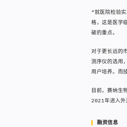
“就医院检验
格，这是医学
破的重点。
对于更长远的
测序仪的选用
用户培养。而
目前，赛纳生
2021年进入
融资信息