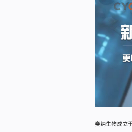
赛纳生物成立于