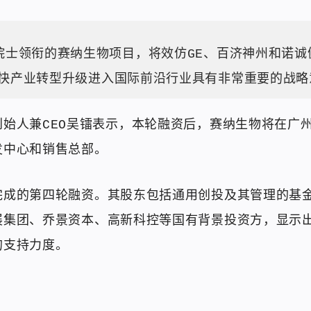
院士领衔的赛纳生物项目，将效仿GE、百济神州和诺诚
快产业转型升级进入国际前沿行业具有非常重要的战略
创始人兼CEO吴镭表示，本轮融资后，赛纳生物将在广
发中心和销售总部。
完成的第四轮融资。其股东包括通用创投及其管理的基
展集团、乔景资本、高新科控等国有背景投资方，显示
的支持力度。