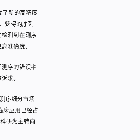
发了新的高精度
列，获得的序列
动检测到在测序
提高准确度。
因测序的错误率
序诉求。
基因测序细分市场
，临床应用已经占
由科研为主转向