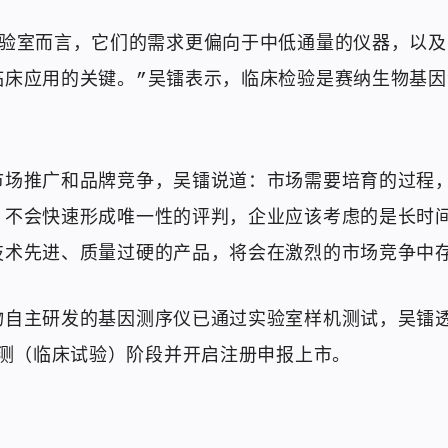
实验室而言，它们的需求更偏向于中低通量的仪器，以及
临床应用的关键。”吴镭表示，临床检验是赛纳生物基因
市场推广和品牌竞争，吴镭说道：市场需要培育的过程
，不会快速形成唯一性的评判，企业应该考虑的是长时
技术先进、质量过硬的产品，将会在激烈的市场竞争中存
物自主研发的基因测序仪已通过实验室样机测试，吴镭
外测（临床试验）阶段并开启注册申报上市。