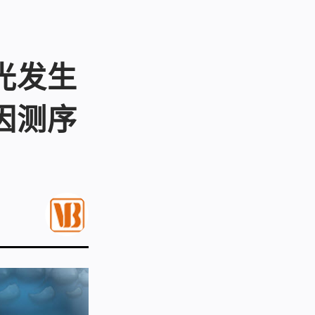
光发生
因测序