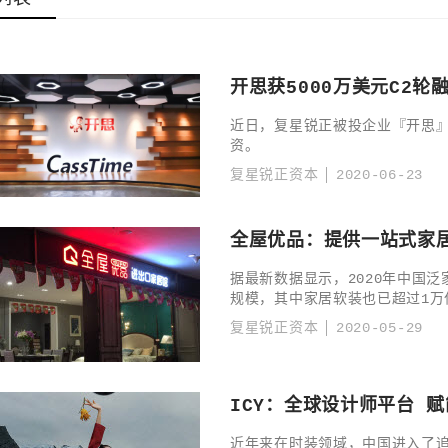
开思获5000万美元C2轮
近日，复星锐正被投企业『开思』宣
资。
复星锐正资本
2020-06-23
全屋优品：提供一站式家
据最新数据显示，2020年中国
规模，其中家居软装也已超过1万
复星锐正资本
2020-05-29
ICY：全球设计师平台 
近年来在时装领域，中国进入了