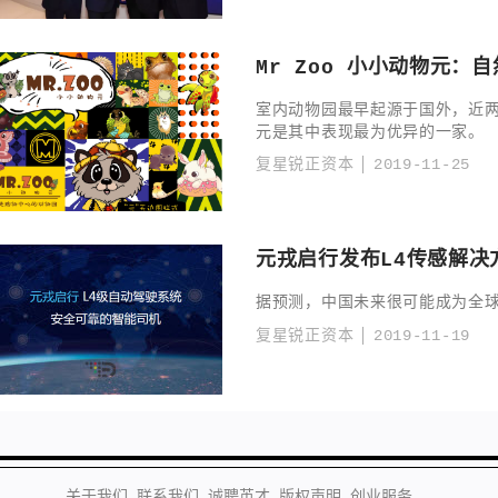
Mr Zoo 小小动物元：
室内动物园最早起源于国外，近
元是其中表现最为优异的一家。
复星锐正资本
2019-11-25
元戎启行发布L4传感解决
据预测，中国未来很可能成为全
复星锐正资本
2019-11-19
关于我们
联系我们
诚聘英才
版权声明
创业服务