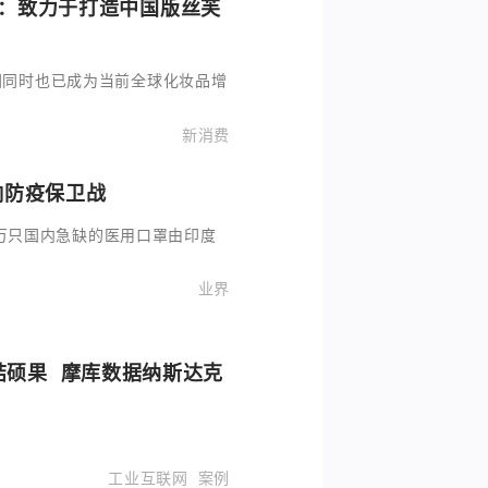
名大噪：致力于打造中国版丝芙
国同时也已成为当前全球化妆品增
新消费
响防疫保卫战
10万只国内急缺的医用口罩由印度
业界
结硕果 摩库数据纳斯达克
工业互联网
案例