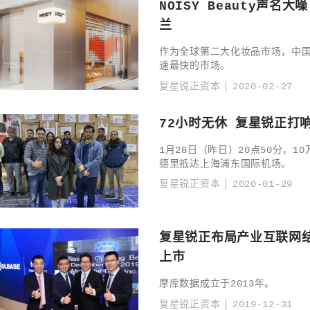
NOISY Beauty声
兰
作为全球第二大化妆品市场，中
速最快的市场。
复星锐正资本
2020-02-27
72小时无休 复星锐正打
1月28日（昨日）20点50分，
德里抵达上海浦东国际机场。
复星锐正资本
2020-01-29
复星锐正布局产业互联网
上市
摩库数据成立于2013年。
复星锐正资本
2019-12-31