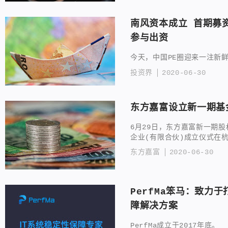
南风资本成立 首期募
参与出资
今天，中国PE圈迎来一注新
投资界
2020-06-30
东方嘉富设立新一期基
6月29日，东方嘉富新一期
企业(有限合伙)成立仪式在
东方嘉富
2020-06-30
PerfMa笨马：致力
障解决方案
PerfMa成立于2017年底。