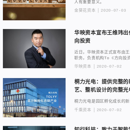
人有重要意义。
金葵花资本
2020-07-03
华映资本宣布王维玮出任
向投资
近日，华映资本正式宣布由王
职务，负责机构To C方向投
华映资本
2020-07-02
桐力光电：提供完整的
艺、整机设计的完整光
桐力光电是园区孵化成长的新
千乘资本
2020-07-02
知行科技：致力于智能