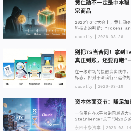
黄仁勋不一定是中本聪 
宗商品
2026年GTC大会上，黄仁
科技史的判断：“Tokens are 
cacelly
2026-03-26
别把TS当合同！拿到Te
真正到账，还要再跑“
在一级市场的投融资实践中，
标志，但对于深谙行业运作规
cacelly
2026-03-16
资本体面变节：赚足加
一位用户在X平台询问最近大火的O
Steinberger关于“对2
“...
东四十条资本
2026-03-1