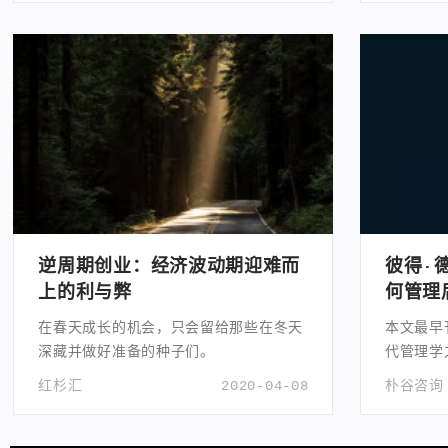
逆周期创业：经济波动期迎难而
彼得·
上的利与弊
何管理
在春天成长的机会，只会留给那些在冬天
本文最早
深藏并做好准备的种子们。
代管理学
章之一。
红杉汇
2020-04-08
朴谷咨询