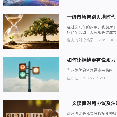
一级市场告别贝塔时代
经过这几年的调整，我想对于
场这个论调，大家都是达成共
鲁夫的创投笔记
2026-03-
如何让拒绝更有说服力
当超负荷的紧急需求来临时，
红杉汇
2025-01-21
一文读懂对赌协议及注
对赌协议是私募股权投资领域