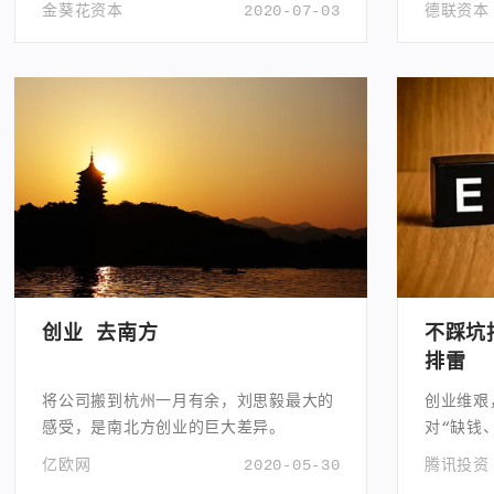
金葵花资本
2020-07-03
德联资本
创业 去南方
不踩坑
排雷
将公司搬到杭州一月有余，刘思毅最大的
创业维艰
感受，是南北方创业的巨大差异。
对“缺钱
战。
亿欧网
2020-05-30
腾讯投资