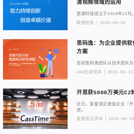
清视频领域的运用
思谋科技成立于2019年12月
联想创投
2020-06-28
思码逸：为企业提供软
方案
目前思码逸团队以技术团队为
GGV纪源资本
2020-06-23
开思获5000万美元C
近日，复星锐正被投企业『开思
资。
复星锐正资本
2020-06-2